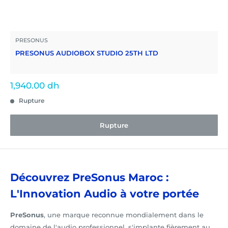
PRESONUS
PRESONUS AUDIOBOX STUDIO 25TH LTD
Prix
1,940.00 dh
réduit
Rupture
Rupture
Découvrez PreSonus Maroc :
L'Innovation Audio à votre portée
PreSonus
, une marque reconnue mondialement dans le
domaine de l'audio professionnel, s'implante fièrement au