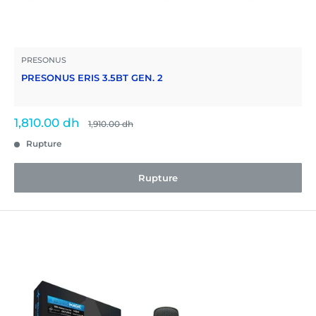
PRESONUS
PRESONUS ERIS 3.5BT GEN. 2
Prix
1,810.00 dh
Prix
1,910.00 dh
normal
réduit
Rupture
Rupture