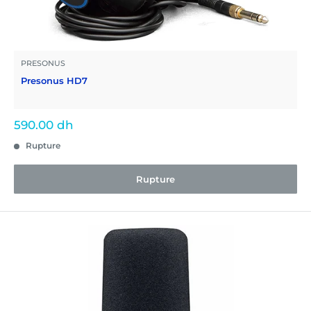
PRESONUS
Presonus HD7
Prix
590.00 dh
réduit
Rupture
Rupture