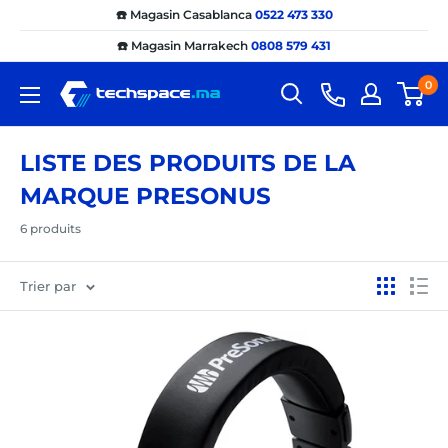
Passer
☎️ Magasin Casablanca
0522 473 330
au
☎️ Magasin Marrakech
0808 579 431
contenu
0
Techspace.ma
LISTE DES PRODUITS DE LA
MARQUE PRESONUS
6 produits
Trier par