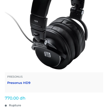
PRESONUS
Presonus HD9
Prix
770.00 dh
réduit
Rupture