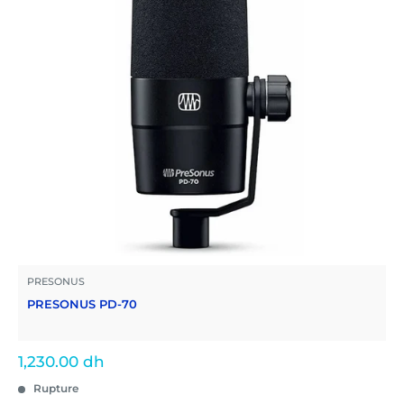
PRESONUS
PRESONUS PD-70
Prix
1,230.00 dh
réduit
Rupture