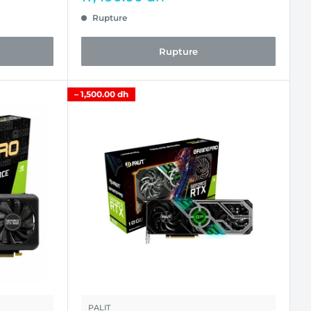
réduit
Rupture
Rupture
–
1,500.00 dh
PALIT