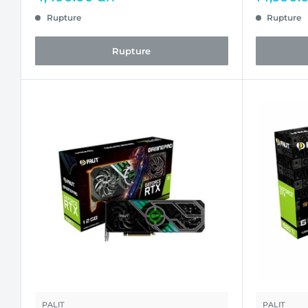
réduit
réduit
Rupture
Rupture
Rupture
PALIT
PALIT