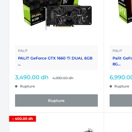
PALIT
PALIT
PALIT GeForce GTX 1660 Ti DUAL 6GB
Palit Ge
...
8G...
Prix
Prix
3,490.00 dh
6,990.0
Prix
4,990.00 dh
normal
réduit
réduit
Rupture
Rupture
Rupture
–
400.00 dh