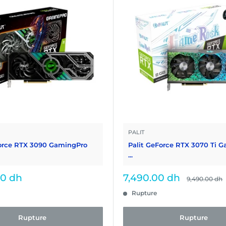
PALIT
Force RTX 3090 GamingPro
Palit GeForce RTX 3070 Ti 
...
Prix
00 dh
7,490.00 dh
Prix
9,490.00 dh
normal
réduit
Rupture
Rupture
Rupture