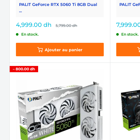
PALIT GeForce RTX 5060 Ti 8GB Dual
PALIT GeFo
...
Prix
Prix
4,999.00 dh
7,999.0
Prix
5,799.00 dh
normal
réduit
réduit
En stock.
En stock.
Ajouter au panier
–
800.00 dh