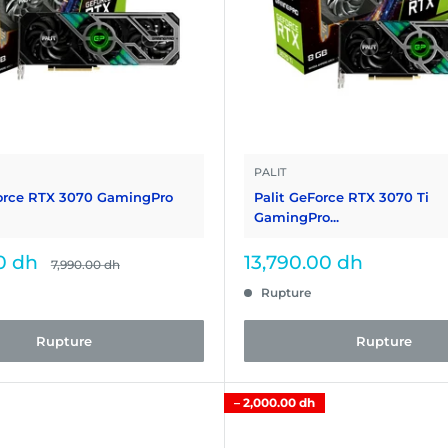
PALIT
Force RTX 3070 GamingPro
Palit GeForce RTX 3070 Ti
GamingPro...
Prix
0 dh
13,790.00 dh
Prix
7,990.00 dh
normal
réduit
Rupture
Rupture
Rupture
–
2,000.00 dh