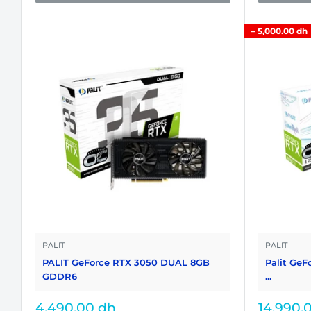
–
5,000.00 dh
PALIT
PALIT
PALIT GeForce RTX 3050 DUAL 8GB
Palit Ge
GDDR6
...
Prix
Prix
4,490.00 dh
14,990.