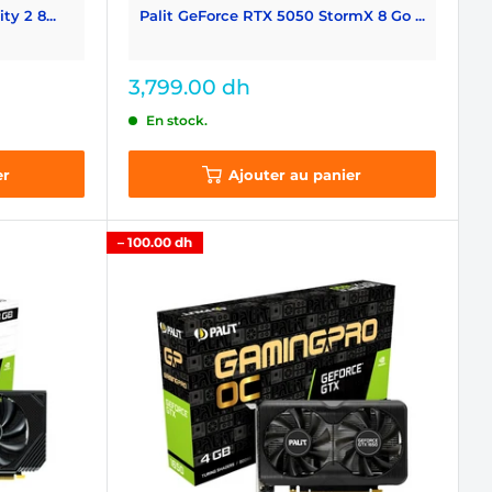
y 2 8...
Palit GeForce RTX 5050 StormX 8 Go ...
Prix
3,799.00 dh
réduit
En stock.
er
Ajouter au panier
–
100.00 dh