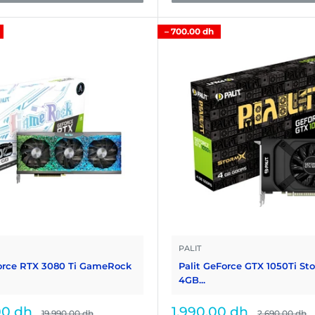
–
700.00 dh
PALIT
Force RTX 3080 Ti GameRock
Palit GeForce GTX 1050Ti St
4GB...
Prix
00 dh
1,990.00 dh
Prix
Prix
19,990.00 dh
2,690.00 dh