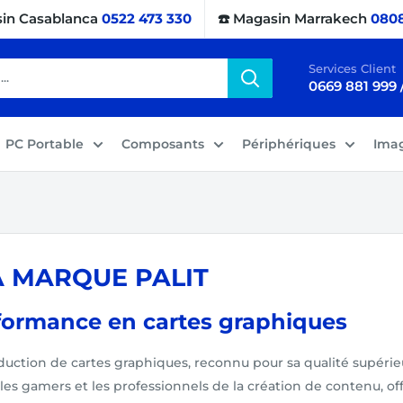
sin Casablanca
0522 473 330
☎️ Magasin Marrakech
0808
Services Client
0669 881 999 
PC Portable
Composants
Périphériques
Ima
A MARQUE PALIT
rformance en cartes graphiques
duction de cartes graphiques, reconnu pour sa qualité supéri
s gamers et les professionnels de la création de contenu, offr