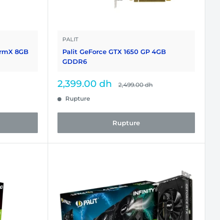
PALIT
ormX 8GB
Palit GeForce GTX 1650 GP 4GB
GDDR6
Prix
2,399.00 dh
Prix
2,499.00 dh
normal
réduit
Rupture
Rupture