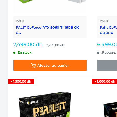
PALIT
PALIT
PALIT GeForce RTX 5060 Ti 16GB OC
Palit Ge
G...
GDDR6
Prix
Prix
7,499.00 dh
6,499.0
Prix
8,299.00 dh
normal
réduit
réduit
En stock.
.Rupture.
Ajouter au panier
–
1,500.00 dh
–
1,000.00 dh