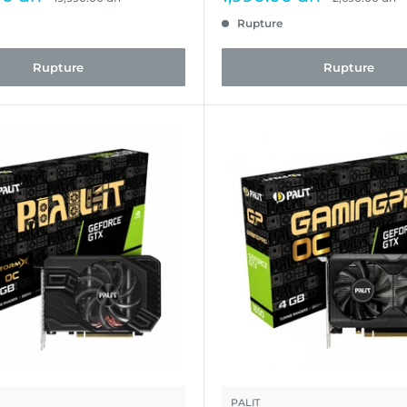
normal
normal
réduit
Rupture
Rupture
Rupture
PALIT