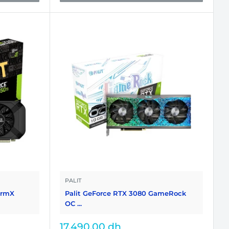
PALIT
ormX
Palit GeForce RTX 3080 GameRock
OC ...
Prix
17,490.00 dh