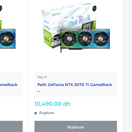
PALIT
GameRock
Palit GeForce RTX 3070 Ti GameRock
...
Prix
10,490.00 dh
réduit
Rupture
Rupture