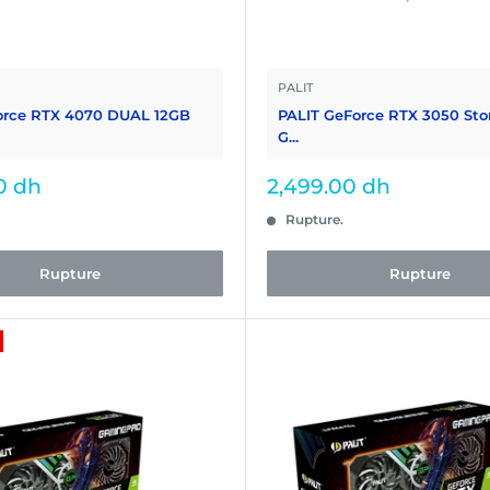
PALIT
Force RTX 4070 DUAL 12GB
PALIT GeForce RTX 3050 St
G...
Prix
0 dh
2,499.00 dh
réduit
Rupture.
Rupture
Rupture