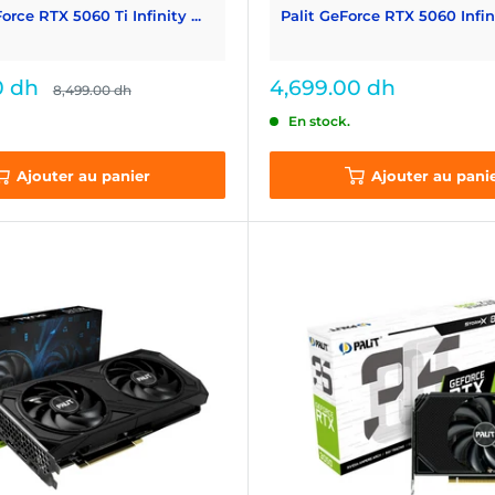
rce RTX 5060 Ti Infinity ...
Palit GeForce RTX 5060 Infinit
Prix
0 dh
4,699.00 dh
Prix
8,499.00 dh
normal
réduit
En stock.
Ajouter au panier
Ajouter au pani