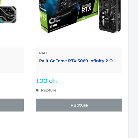
PALIT
Palit GeForce RTX 3060 Infinity 2 O...
Prix
1.00 dh
réduit
Rupture
Rupture