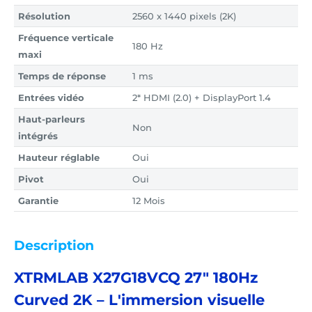
Résolution
2560 x 1440 pixels (2K)
Fréquence verticale
180 Hz
maxi
Temps de réponse
1 ms
Entrées vidéo
2* HDMI (2.0) + DisplayPort 1.4
Haut-parleurs
Non
intégrés
Hauteur réglable
Oui
Pivot
Oui
Garantie
12 Mois
Description
XTRMLAB X27G18VCQ 27" 180Hz
Curved 2K – L'immersion visuelle