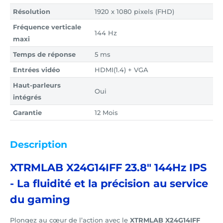
Résolution
1920 x 1080 pixels (FHD)
Fréquence verticale
144 Hz
maxi
Temps de réponse
5 ms
Entrées vidéo
HDMI(1.4) + VGA
Haut-parleurs
Oui
intégrés
Garantie
12 Mois
Description
XTRMLAB X24G14IFF 23.8" 144Hz IPS
- La fluidité et la précision au service
du gaming
Plongez au cœur de l’action avec le
XTRMLAB X24G14IFF