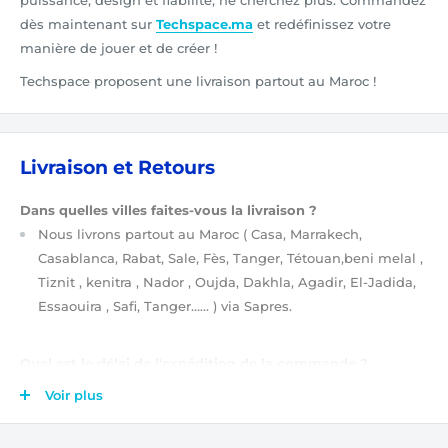
puissance, design et fiabilité, ne cherchez plus. Commandez
dès maintenant sur
Techspace.ma
et redéfinissez votre
manière de jouer et de créer !
Techspace proposent une livraison partout au Maroc !
Livraison et Retours
Dans quelles villes faites-vous la livraison ?
Nous livrons partout au Maroc
( Casa, Marrakech,
Casablanca, Rabat, Sale, Fès, Tanger, Tétouan,beni melal ,
Tiznit , kenitra , Nador , Oujda, Dakhla, Agadir, El-Jadida,
Essaouira , Safi, Tanger…… )
via Sapres.
Quel est le délai de l'expédition de la commande ?
Après validation de votre commande
(étapes de
Voir plus
validation de votre commande ?)
, elle est tout de suite
prise en charge par notre équipe. Ensuite, votre