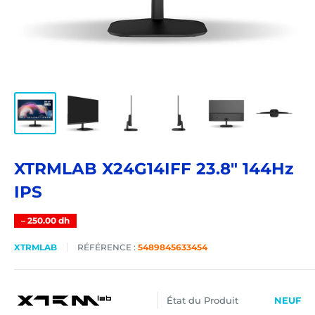
XTRMLAB X24G14IFF 23.8" 144Hz
IPS
–
250.00 dh
XTRMLAB
RÉFÉRENCE :
5489845633454
État du Produit
NEUF