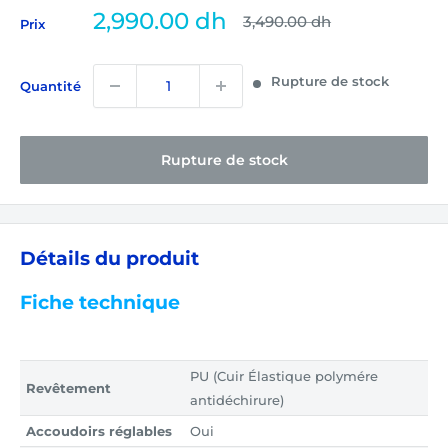
Prix
2,990.00 dh
Prix
3,490.00 dh
Prix
normal
réduit
Rupture de stock
Quantité
Rupture de stock
Détails du produit
Fiche technique
PU (Cuir Élastique polymére
Revêtement
antidéchirure)
Accoudoirs réglables
Oui