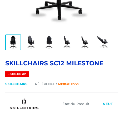
SKILLCHAIRS SC12 MILESTONE
–
500.00 dh
SKILLCHAIRS
RÉFÉRENCE :
489831117729
État du Produit
NEUF