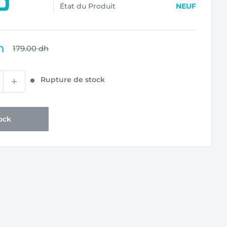
État du Produit
NEUF
h
Prix
179.00 dh
normal
Rupture de stock
ock