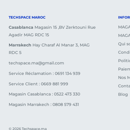
Je souhaite retourner un article, que dois-je faire ?
Nous vous invitons à
(consulter la page sur les re
TECHSPACE MAROC
INFO
ou de contacter notre service client.
MAGA
Casablanca
Magasin 15 ,BV Zerktouni Rue
Agadir MAG RDC 15
MAGA
Qui 
Marrakech
Hay Charaf Al Manar 3, MAG
Condi
RDC 5
Polit
techspace.ma@gmail.com
Paiem
Service Réclamation : 0691 134 939
Nos 
Service Client : 0669 881 999
Conta
Magasin Casablanca : 0522 473 330
Blog
Magasin Marrakech : 0808 579 431
© 2026 Techspace.ma