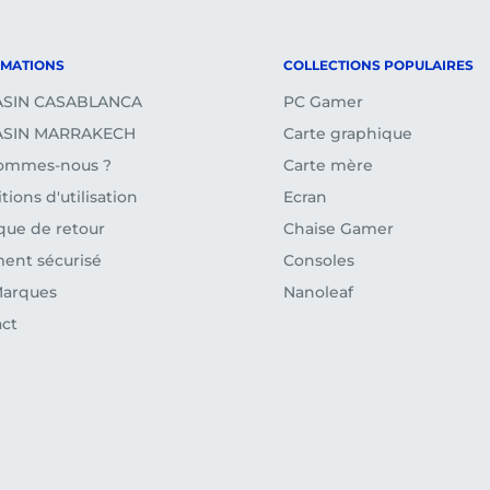
tours et remboursements)
RMATIONS
COLLECTIONS POPULAIRES
SIN CASABLANCA
PC Gamer
SIN MARRAKECH
Carte graphique
sommes-nous ?
Carte mère
tions d'utilisation
Ecran
ique de retour
Chaise Gamer
ent sécurisé
Consoles
Marques
Nanoleaf
ct