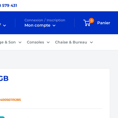
 579 431
Connexion / Inscription
0
Panier
/
Mon compte
ge & Son
Consoles
Chaise & Bureau
GB
40056119285