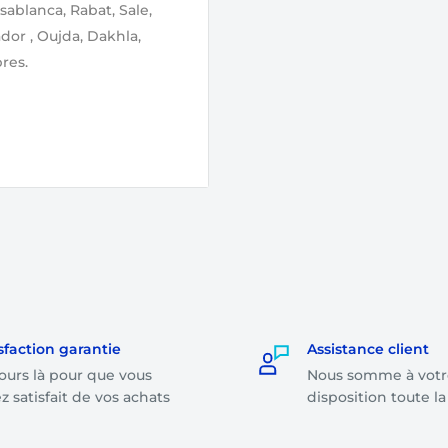
sablanca, Rabat, Sale,
ador , Oujda, Dakhla,
res.
lidation de votre
ge par notre équipe.
r même, soit le
ande dont le montant
sfaction garantie
Assistance client
ours là pour que vous
Nous somme à votr
on le montant total de
z satisfait de vos achats
disposition toute l