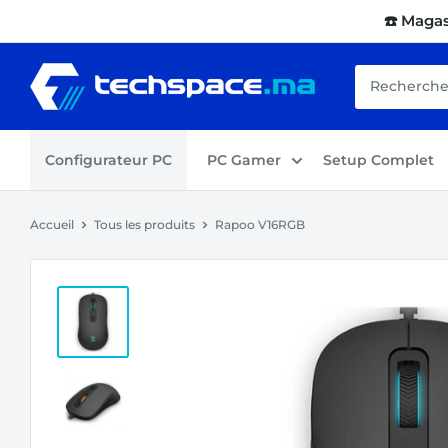
Passer
☎️ Maga
au
contenu
Techspace.ma
Configurateur PC
PC Gamer
Setup Complet
Accueil
Tous les produits
Rapoo V16RGB