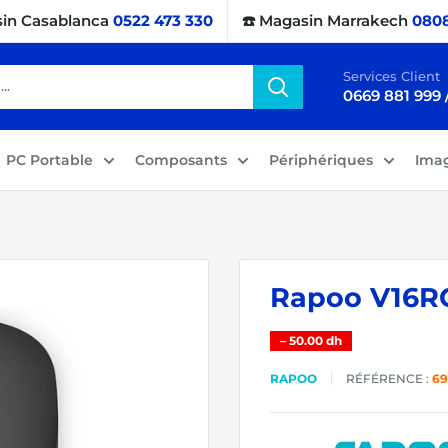
sin Casablanca
0522 473 330
☎️ Magasin Marrakech
0808
Services Client
0669 881 999 
PC Portable
Composants
Périphériques
Ima
Rapoo V16R
–
50.00 dh
RAPOO
RÉFÉRENCE :
69