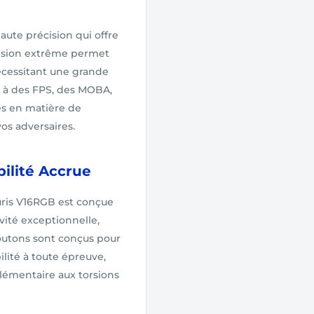
ute précision qui offre
écision extrême permet
 nécessitant une grande
z à des FPS, des MOBA,
es en matière de
os adversaires.
ilité Accrue
uris V16RGB est conçue
vité exceptionnelle,
boutons sont conçus pour
ilité à toute épreuve,
plémentaire aux torsions