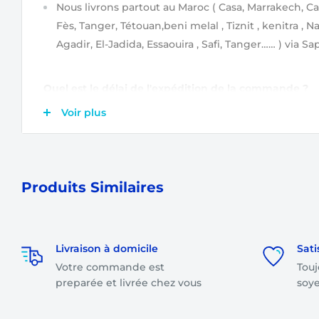
Nous livrons partout au Maroc
( Casa, Marrakech, Ca
Fès, Tanger, Tétouan,beni melal , Tiznit , kenitra , N
Agadir, El-Jadida, Essaouira , Safi, Tanger…… )
via Sap
Quel est le délai de l'expédition de la commande ?
Après validation de votre commande
(étapes de va
Voir plus
commande ?)
, elle est tout de suite prise en char
Ensuite, votre commande sera expédiée soit le jou
lendemain.
Produits Similaires
Combien s'élèvent les frais de livraison ?
Les frais de livraison sont
gratuits
pour toute comm
Livraison à domicile
Sati
total dépasse 1500 dirhams.
Votre commande est
Touj
Les frais de livraison sont à partir de
35 dirhams
sel
preparée et livrée chez vous
soye
votre commande.