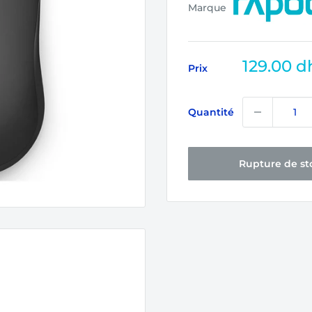
Marque
Prix
129.00 d
Prix
réduit
Quantité
Rupture de st