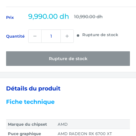
Prix
9,990.00 dh
Prix
10,990.00 dh
Prix
normal
réduit
Rupture de stock
Quantité
Rupture de stock
Détails du produit
Fiche technique
Marque du chipset
AMD
Puce graphique
AMD RADEON RX 6700 XT