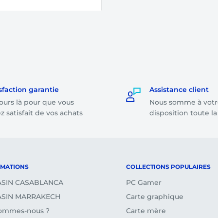
ge par notre équipe.
r même, soit le
ande dont le montant
sfaction garantie
Assistance client
ours là pour que vous
Nous somme à votr
on le montant total de
z satisfait de vos achats
disposition toute l
tours et remboursements)
RMATIONS
COLLECTIONS POPULAIRES
SIN CASABLANCA
PC Gamer
SIN MARRAKECH
Carte graphique
sommes-nous ?
Carte mère