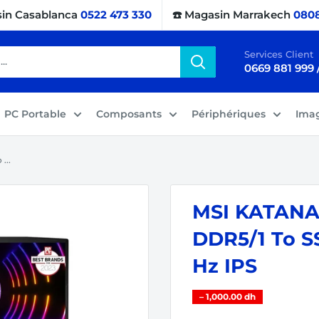
sin Casablanca
0522 473 330
☎️ Magasin Marrakech
0808
Services Client
0669 881 999 
PC Portable
Composants
Périphériques
Ima
...
MSI KATANA 
DDR5/1 To S
Hz IPS
–
1,000.00 dh