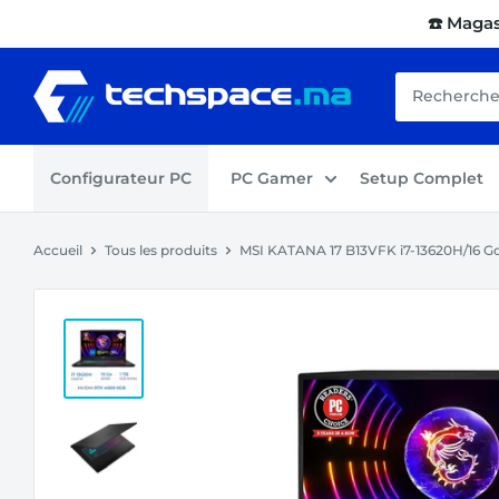
Passer
☎️ Maga
au
contenu
Techspace.ma
Configurateur PC
PC Gamer
Setup Complet
Accueil
Tous les produits
MSI KATANA 17 B13VFK i7-13620H/16 Go 