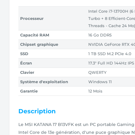
Intel Core i7-13700H (
Processeur
Turbo + 8 Efficient-Cor
Threads - Cache 24 Mo
Capacité RAM
16 Go DDR5
Chipset graphique
NVIDIA GeForce RTX 
SSD
1 TB SSD M.2 PCIe 4.0
Écran
17.3" Full HD 144Hz IPS
Clavier
QWERTY
Système d'exploitation
Windows 11
Garantie
12 Mois
Description
Le MSI KATANA 17 B13VFK
est un PC portable Gaming
Intel Core de 13e génération, d'une puce graphique 