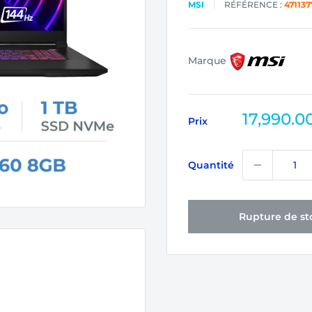
MSI
RÉFÉRENCE :
47113
Marque
Prix
17,990.0
Prix
réduit
Quantité
Rupture de st