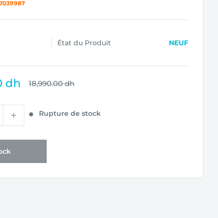
77039987
État du Produit
NEUF
0 dh
Prix
18,990.00 dh
normal
Rupture de stock
ock