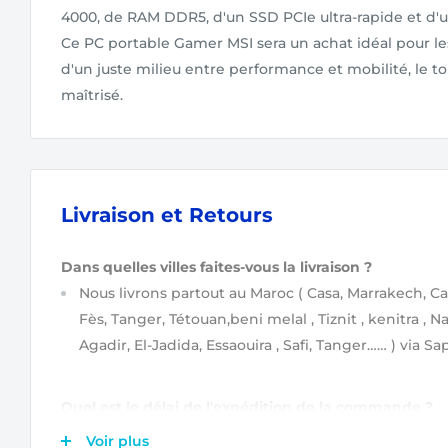
4000, de RAM DDR5, d'un SSD PCIe ultra-rapide et d'u
Ce PC portable Gamer MSI sera un achat idéal pour le
d'un juste milieu entre performance et mobilité, le 
maîtrisé.
Livraison et Retours
Dans quelles villes faites-vous la livraison ?
Nous livrons partout au Maroc
( Casa, Marrakech, Ca
Fès, Tanger, Tétouan,beni melal , Tiznit , kenitra , N
Agadir, El-Jadida, Essaouira , Safi, Tanger…… )
via Sap
Quel est le délai de l'expédition de la commande ?
Après validation de votre commande
(étapes de va
Voir plus