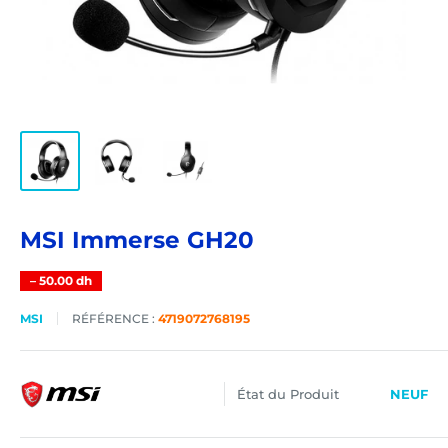
MSI Immerse GH20
–
50.00 dh
MSI
RÉFÉRENCE :
4719072768195
État du Produit
NEUF