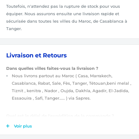
Toutefois, n'attendez pas la rupture de stock pour vous
équiper. Nous assurons ensuite une livraison rapide et
sécurisée dans toutes les villes du Maroc, de Casablanca à
Tanger.
Livraison et Retours
Dans quelles villes faites-vous la livraison ?
Nous livrons partout au Maroc
( Casa, Marrakech,
Casablanca, Rabat, Sale, Fès, Tanger, Tétouan,beni melal ,
Tiznit , kenitra , Nador , Oujda, Dakhla, Agadir, El-Jadida,
Essaouira , Safi, Tanger…… )
via Sapres.
Quel est le délai de l'expédition de la commande ?
Après validation de votre commande
(étapes de
Voir plus
validation de votre commande ?)
, elle est tout de suite
prise en charge par notre équipe. Ensuite, votre