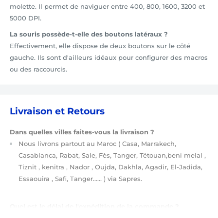
molette. Il permet de naviguer entre 400, 800, 1600, 3200 et
5000 DPI.
La souris possède-t-elle des boutons latéraux ?
Effectivement, elle dispose de deux boutons sur le côté
gauche. Ils sont d'ailleurs idéaux pour configurer des macros
ou des raccourcis.
Livraison et Retours
Dans quelles villes faites-vous la livraison ?
Nous livrons partout au Maroc
( Casa, Marrakech,
Casablanca, Rabat, Sale, Fès, Tanger, Tétouan,beni melal ,
Tiznit , kenitra , Nador , Oujda, Dakhla, Agadir, El-Jadida,
Essaouira , Safi, Tanger…… )
via Sapres.
Quel est le délai de l'expédition de la commande ?
Après validation de votre commande
(étapes de