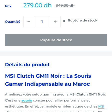
Prix
279.00 dh
Prix
349.00 dh
Prix
normal
réduit
Rupture de stock
Quantité
Rupture de stock
Détails du produit
MSI Clutch GM11 Noir : La Souris
Gamer Indispensable au Maroc
Améliorez votre setup gaming avec la
MSI Clutch GM11 Noir
.
C'est une
souris
conçue pour allier performance et
esthétique. En effet, ce modèle emblématique de chez
MSI