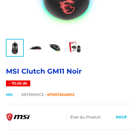
MSI Clutch GM11 Noir
–
70.00 dh
MSI
RÉFÉRENCE :
4719072646912
État du Produit
NEUF