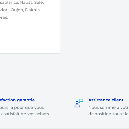
sablanca, Rabat, Sale,
ador , Oujda, Dakhla,
res.
lidation de votre
ge par notre équipe.
r même, soit le
ande dont le montant
sfaction garantie
Assistance client
ours là pour que vous
Nous somme à votr
on le montant total de
z satisfait de vos achats
disposition toute l