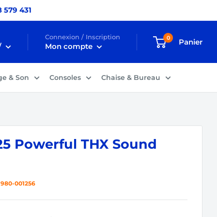
 579 431
Connexion / Inscription
0
Panier
/
Mon compte
ge & Son
Consoles
Chaise & Bureau
25 Powerful THX Sound
:
980-001256