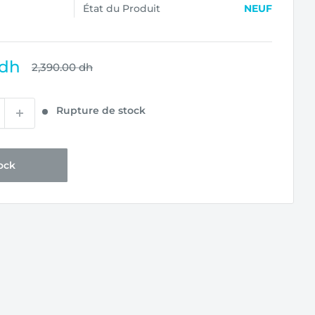
État du Produit
NEUF
 dh
Prix
2,390.00 dh
normal
Rupture de stock
ock