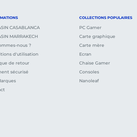
tours et remboursements)
RMATIONS
COLLECTIONS POPULAIRES
SIN CASABLANCA
PC Gamer
SIN MARRAKECH
Carte graphique
sommes-nous ?
Carte mère
tions d'utilisation
Ecran
ique de retour
Chaise Gamer
ent sécurisé
Consoles
Marques
Nanoleaf
ct