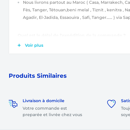
Nous livrons partout au Maroc
( Casa, Marrakech, Ca
Fès, Tanger, Tétouan,beni melal , Tiznit , kenitra , N
Agadir, El-Jadida, Essaouira , Safi, Tanger…… )
via Sap
Quel est le délai de l'expédition de la commande ?
Après validation de votre commande
(étapes de va
Voir plus
commande ?)
, elle est tout de suite prise en char
Ensuite, votre commande sera expédiée soit le jou
lendemain.
Produits Similaires
Combien s'élèvent les frais de livraison ?
Les frais de livraison sont
gratuits
pour toute comm
Livraison à domicile
Sati
total dépasse 1500 dirhams.
Votre commande est
Touj
Les frais de livraison sont à partir de
35 dirhams
sel
preparée et livrée chez vous
soye
votre commande.