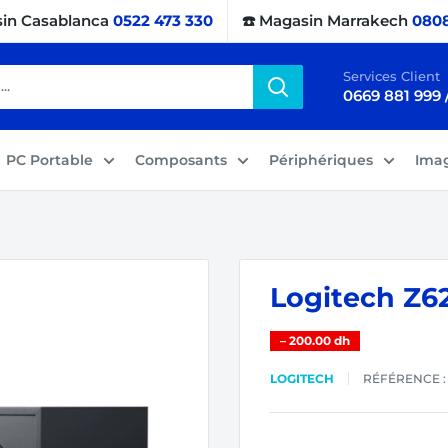
sin Casablanca
0522 473 330
☎️ Magasin Marrakech
0808
Services Client
0669 881 999 
PC Portable
Composants
Périphériques
Ima
Logitech Z6
–
200.00 dh
LOGITECH
RÉFÉRENCE 