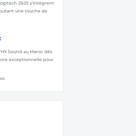
ogitech Z625 s'intègrent
joutant une touche de
c
 THX Sound au Maroc dès
nore exceptionnelle pour
roc