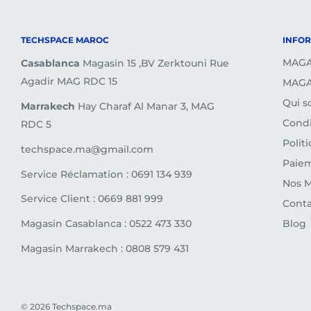
Je souhaite retourner un article, que dois-je faire ?
Nous vous invitons à
(consulter la page sur les re
TECHSPACE MAROC
INFO
ou de contacter notre service client.
MAGA
Casablanca
Magasin 15 ,BV Zerktouni Rue
Agadir MAG RDC 15
MAGA
Qui 
Marrakech
Hay Charaf Al Manar 3, MAG
Condi
RDC 5
Polit
techspace.ma@gmail.com
Paiem
Service Réclamation : 0691 134 939
Nos 
Service Client : 0669 881 999
Conta
Magasin Casablanca : 0522 473 330
Blog
Magasin Marrakech : 0808 579 431
© 2026 Techspace.ma