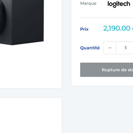
Marque
Prix
2,190.00
Prix
réduit
Quantité
Rupture de st