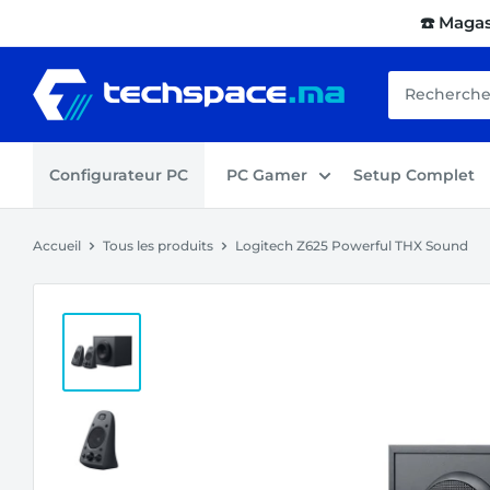
Passer
☎️ Maga
au
contenu
Techspace.ma
Configurateur PC
PC Gamer
Setup Complet
Accueil
Tous les produits
Logitech Z625 Powerful THX Sound