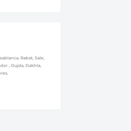
sablanca, Rabat, Sale,
ador , Oujda, Dakhla,
res.
lidation de votre
ge par notre équipe.
r même, soit le