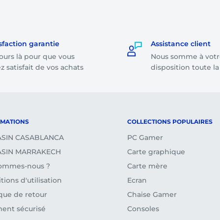
ande dont le montant
sfaction garantie
Assistance client
ours là pour que vous
Nous somme à votr
on le montant total de
z satisfait de vos achats
disposition toute l
tours et remboursements)
RMATIONS
COLLECTIONS POPULAIRES
SIN CASABLANCA
PC Gamer
SIN MARRAKECH
Carte graphique
sommes-nous ?
Carte mère
tions d'utilisation
Ecran
ique de retour
Chaise Gamer
ent sécurisé
Consoles