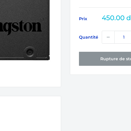
Prix
450.00 
Prix
réduit
Quantité
Rupture de st