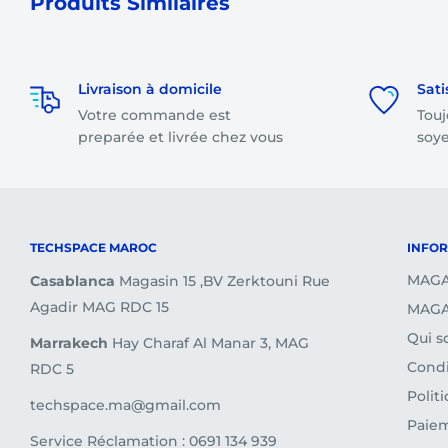
Produits Similaires
Combien s'élèvent les frais de livraison ?
Les frais de livraison sont
gratuits
pour toute comm
Livraison à domicile
Sati
total dépasse 1500 dirhams.
Votre commande est
Touj
Les frais de livraison sont à partir de
35 dirhams
sel
preparée et livrée chez vous
soye
votre commande.
Je souhaite retourner un article, que dois-je faire ?
Nous vous invitons à
(consulter la page sur les re
TECHSPACE MAROC
INFO
ou de contacter notre service client.
MAGA
Casablanca
Magasin 15 ,BV Zerktouni Rue
Agadir MAG RDC 15
MAGA
Qui 
Marrakech
Hay Charaf Al Manar 3, MAG
Condi
RDC 5
Polit
techspace.ma@gmail.com
Paiem
Service Réclamation : 0691 134 939