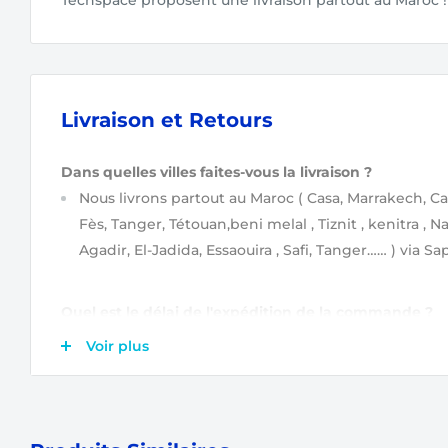
Techspace proposent une livraison partout au Maroc !
Livraison et Retours
Dans quelles villes faites-vous la livraison ?
Nous livrons partout au Maroc
( Casa, Marrakech, Ca
Fès, Tanger, Tétouan,beni melal , Tiznit , kenitra , N
Agadir, El-Jadida, Essaouira , Safi, Tanger…… )
via Sap
Quel est le délai de l'expédition de la commande ?
Après validation de votre commande
(étapes de va
Voir plus
commande ?)
, elle est tout de suite prise en char
Ensuite, votre commande sera expédiée soit le jou
lendemain.