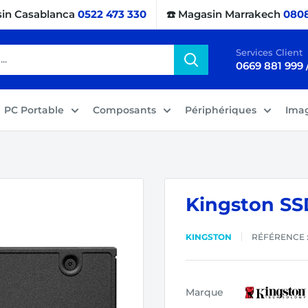
sin Casablanca
0522 473 330
☎️ Magasin Marrakech
0808
Services Client
0669 881 999 
PC Portable
Composants
Périphériques
Ima
Kingston SS
KINGSTON
RÉFÉRENCE 
Marque