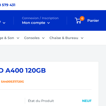
 579 431
Connexion / Inscription
0
Panier
/
Mon compte
ge & Son
Consoles
Chaise & Bureau
D A400 120GB
:
SA400S37/120G
État du Produit
NEUF