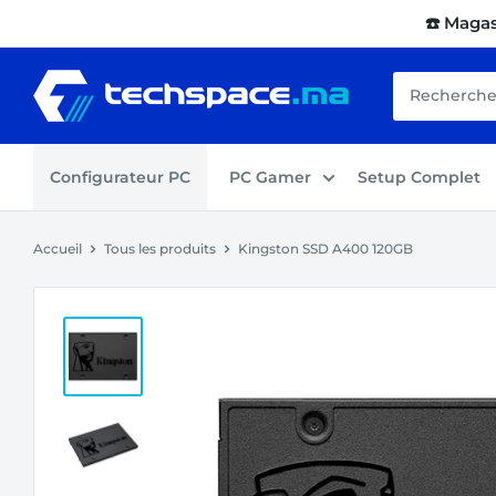
Passer
☎️ Maga
au
contenu
Techspace.ma
Configurateur PC
PC Gamer
Setup Complet
Accueil
Tous les produits
Kingston SSD A400 120GB