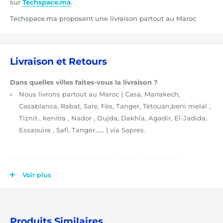
sur
Techspace.ma
.
Techspace.ma proposent une livraison partout au Maroc
Livraison et Retours
Dans quelles villes faites-vous la livraison ?
Nous livrons partout au Maroc
( Casa, Marrakech,
Casablanca, Rabat, Sale, Fès, Tanger, Tétouan,beni melal ,
Tiznit , kenitra , Nador , Oujda, Dakhla, Agadir, El-Jadida,
Essaouira , Safi, Tanger…… )
via Sapres.
Quel est le délai de l'expédition de la commande ?
Après validation de votre commande
(étapes de
Voir plus
validation de votre commande ?)
, elle est tout de suite
prise en charge par notre équipe. Ensuite, votre
commande sera expédiée soit le jour même, soit le
lendemain.
Produits Similaires