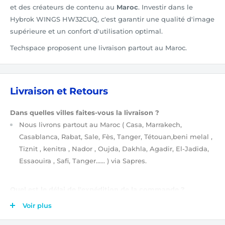
et des créateurs de contenu au
Maroc
. Investir dans le
Hybrok WINGS HW32CUQ, c'est garantir une qualité d'image
supérieure et un confort d'utilisation optimal.
Techspace proposent une livraison partout au Maroc.
Livraison et Retours
Dans quelles villes faites-vous la livraison ?
Nous livrons partout au Maroc
( Casa, Marrakech,
Casablanca, Rabat, Sale, Fès, Tanger, Tétouan,beni melal ,
Tiznit , kenitra , Nador , Oujda, Dakhla, Agadir, El-Jadida,
Essaouira , Safi, Tanger…… )
via Sapres.
Quel est le délai de l'expédition de la commande ?
Après validation de votre commande
(étapes de
Voir plus
validation de votre commande ?)
, elle est tout de suite