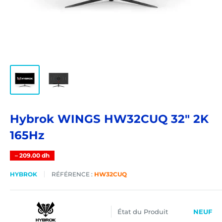
Hybrok WINGS HW32CUQ 32" 2K
165Hz
–
209.00 dh
HYBROK
RÉFÉRENCE :
HW32CUQ
État du Produit
NEUF