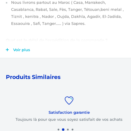
Nous livrons partout au Maroc
( Casa, Marrakech,
Casablanca, Rabat, Sale, Fès, Tanger, Tétouan,beni melal ,
Tiznit , kenitra , Nador , Oujda, Dakhla, Agadir, El-Jadida,
Essaouira , Safi, Tanger…… )
via Sapres.
Quel est le délai de l'expédition de la commande ?
Après validation de votre commande
(étapes de
Voir plus
validation de votre commande ?)
, elle est tout de suite
prise en charge par notre équipe. Ensuite, votre
commande sera expédiée soit le jour même, soit le
lendemain.
Produits Similaires
Combien s'élèvent les frais de livraison ?
Les frais de livraison sont
gratuits
pour toute commande
dont le montant total dépasse 1500 dirhams.
Satisfaction garantie
Les frais de livraison sont à partir de
35 dirhams
selon le
Toujours là pour que vous soyez satisfait de vos achats
montant total de votre commande.