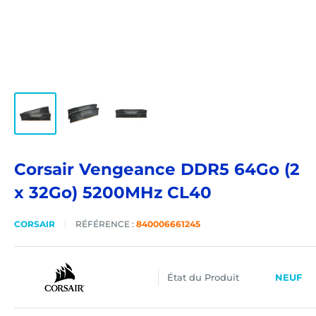
Corsair Vengeance DDR5 64Go (2
x 32Go) 5200MHz CL40
CORSAIR
RÉFÉRENCE :
840006661245
État du Produit
NEUF