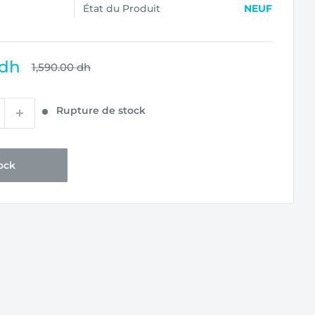
État du Produit
NEUF
 dh
Prix
1,590.00 dh
normal
Rupture de stock
ock