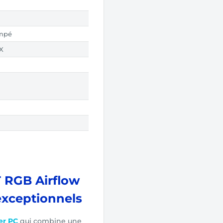
empé
TX
T RGB Airflow
 exceptionnels
er PC
qui combine une