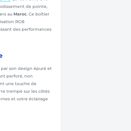
oidissement de pointe,
mers au
Maroc
. Ce boîtier
lisation RGB
tissant des performances
e
 par son design épuré et
ant perforé, non
ent une touche de
re trempé sur les côtés
nes et votre éclairage