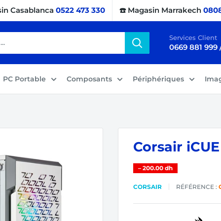
sin Casablanca
0522 473 330
☎️ Magasin Marrakech
0808
Services Client
0669 881 999 
PC Portable
Composants
Périphériques
Ima
Corsair iCUE
–
200.00 dh
CORSAIR
RÉFÉRENCE :