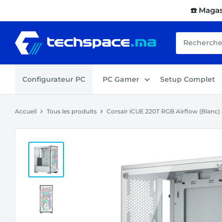
Passer
☎️ Maga
au
contenu
Techspace.ma
Configurateur PC
PC Gamer
Setup Complet
Accueil
Tous les produits
Corsair iCUE 220T RGB Airflow (Blanc)