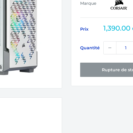
Marque
Prix
1,390.00
Prix
réduit
Quantité
Rupture de st