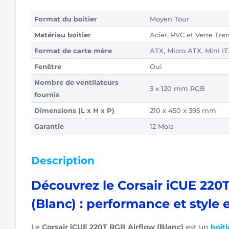
Format du boitier
Moyen Tour
Matériau boitier
Acier, PVC et Verre Tr
Format de carte mère
ATX, Micro ATX, Mini I
Fenêtre
Oui
Nombre de ventilateurs
3 x 120 mm RGB
fournis
Dimensions (L x H x P)
210 x 450 x 395 mm
Garantie
12 Mois
Description
Découvrez le Corsair iCUE 220
(Blanc) : performance et style
Le
Corsair iCUE 220T RGB Airflow (Blanc)
est un
boîti