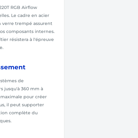
 220T RGB Airflow
lles. Le cadre en acier
en verre trempé assurent
vos composants internes.
er résistera à l'épreuve
e.
issement
systèmes de
urs jusqu'à 360 mm à
té maximale pour créer
s, il peut supporter
ation complète du
ques.