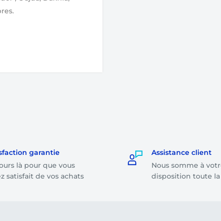
res.
lidation de votre
ge par notre équipe.
r même, soit le
ande dont le montant
sfaction garantie
Assistance client
ours là pour que vous
Nous somme à votr
on le montant total de
z satisfait de vos achats
disposition toute l