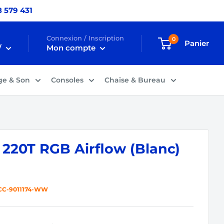
 579 431
Connexion / Inscription
0
Panier
/
Mon compte
ge & Son
Consoles
Chaise & Bureau
 220T RGB Airflow (Blanc)
CC-9011174-WW