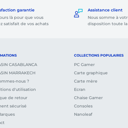
ande dont le montant
sfaction garantie
Assistance client
ours là pour que vous
Nous somme à votr
on le montant total de
z satisfait de vos achats
disposition toute l
tours et remboursements)
RMATIONS
COLLECTIONS POPULAIRES
SIN CASABLANCA
PC Gamer
SIN MARRAKECH
Carte graphique
sommes-nous ?
Carte mère
tions d'utilisation
Ecran
ique de retour
Chaise Gamer
ent sécurisé
Consoles
Marques
Nanoleaf
ct