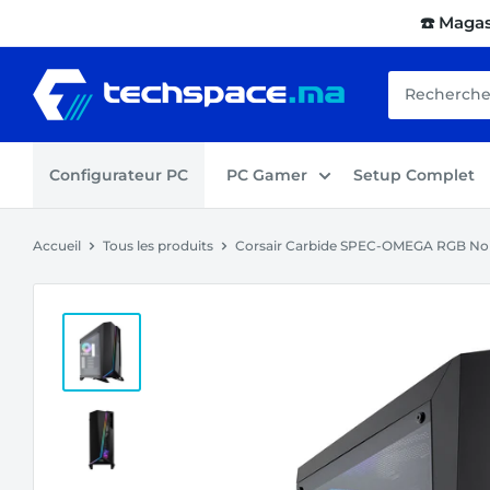
Passer
☎️ Maga
au
contenu
Techspace.ma
Configurateur PC
PC Gamer
Setup Complet
Accueil
Tous les produits
Corsair Carbide SPEC-OMEGA RGB No