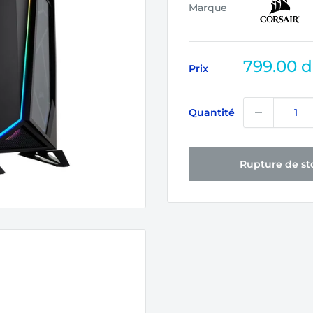
Marque
Prix
799.00 
Prix
réduit
Quantité
Rupture de st