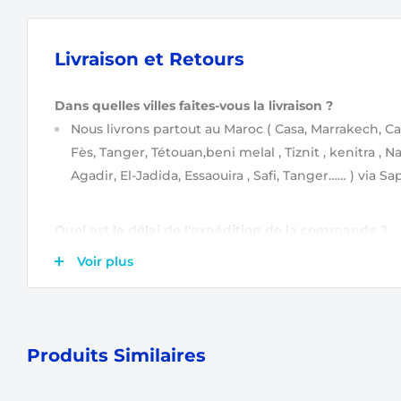
Livraison et Retours
Dans quelles villes faites-vous la livraison ?
Nous livrons partout au Maroc
( Casa, Marrakech, Ca
Fès, Tanger, Tétouan,beni melal , Tiznit , kenitra , N
Agadir, El-Jadida, Essaouira , Safi, Tanger…… )
via Sap
Quel est le délai de l'expédition de la commande ?
Après validation de votre commande
(étapes de va
Voir plus
commande ?)
, elle est tout de suite prise en char
Ensuite, votre commande sera expédiée soit le jou
lendemain.
Produits Similaires
Combien s'élèvent les frais de livraison ?