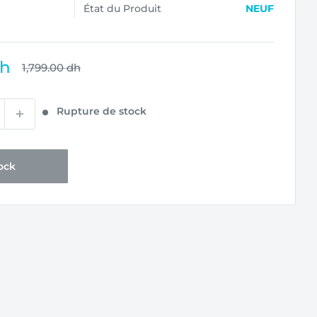
État du Produit
NEUF
dh
Prix
1,799.00 dh
normal
Rupture de stock
ock