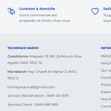
Les frais de livraison sont
gratuits
pour toute comm
Livraison à domicile
Sati
total dépasse 1500 dirhams.
Votre commande est
Touj
Les frais de livraison sont à partir de
35 dirhams
sel
preparée et livrée chez vous
soye
votre commande.
Je souhaite retourner un article, que dois-je faire ?
Nous vous invitons à
(consulter la page sur les re
TECHSPACE MAROC
INFO
ou de contacter notre service client.
MAGA
Casablanca
Magasin 15 ,BV Zerktouni Rue
Agadir MAG RDC 15
MAGA
Qui 
Marrakech
Hay Charaf Al Manar 3, MAG
Condi
RDC 5
Polit
techspace.ma@gmail.com
Paiem
Service Réclamation : 0691 134 939
Nos 
Service Client : 0669 881 999
Conta