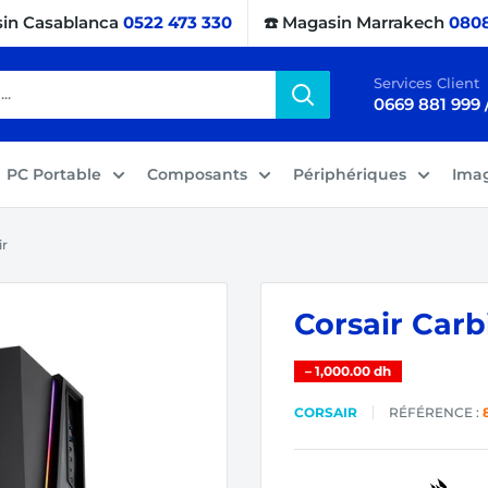
sin Casablanca
0522 473 330
☎️ Magasin Marrakech
0808
Services Client
0669 881 999 
PC Portable
Composants
Périphériques
Ima
ir
Corsair Car
–
1,000.00 dh
CORSAIR
RÉFÉRENCE :