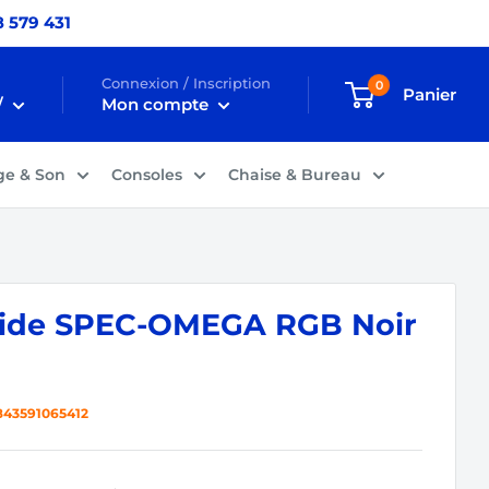
 579 431
Connexion / Inscription
0
Panier
/
Mon compte
ge & Son
Consoles
Chaise & Bureau
bide SPEC-OMEGA RGB Noir
843591065412