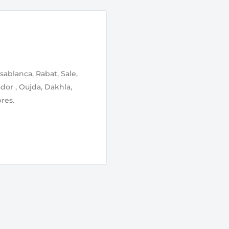
sablanca, Rabat, Sale,
ador , Oujda, Dakhla,
res.
lidation de votre
ge par notre équipe.
r même, soit le