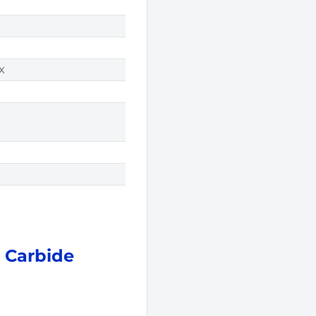
TX
r Carbide