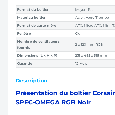
Format du boitier
Moyen Tour
Matériau boitier
Acier, Verre Trempé
Format de carte mère
ATX, Micro ATX, Mini I
Fenêtre
Oui
Nombre de ventilateurs
2 x 120 mm RGB
fournis
Dimensions (L x H x P)
231 x 495 x 515 mm
Garantie
12 Mois
Description
Présentation du boîtier Corsai
SPEC-OMEGA RGB Noir