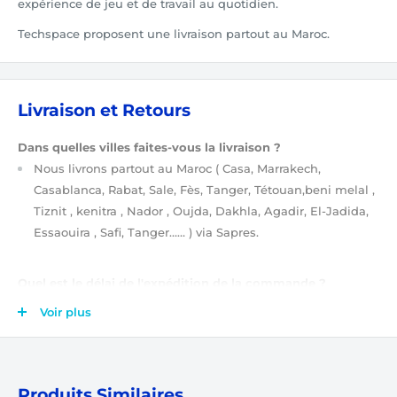
expérience de jeu et de travail au quotidien.
Techspace proposent une livraison partout au Maroc.
Livraison et Retours
Dans quelles villes faites-vous la livraison ?
Nous livrons partout au Maroc
( Casa, Marrakech,
Casablanca, Rabat, Sale, Fès, Tanger, Tétouan,beni melal ,
Tiznit , kenitra , Nador , Oujda, Dakhla, Agadir, El-Jadida,
Essaouira , Safi, Tanger…… )
via Sapres.
Quel est le délai de l'expédition de la commande ?
Après validation de votre commande
(étapes de
Voir plus
validation de votre commande ?)
, elle est tout de suite
prise en charge par notre équipe. Ensuite, votre
commande sera expédiée soit le jour même, soit le
lendemain.
Produits Similaires