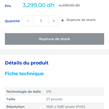
Prix
3,299.00 dh
Prix
4,499.00 dh
Prix
normal
réduit
.Rupture de stock.
Quantité
Rupture de stock
Détails du produit
Fiche technique
Technologie de dalle
IPS
Taille
27 pouces
Résolution
1920 x 1080 pixels (FHD)