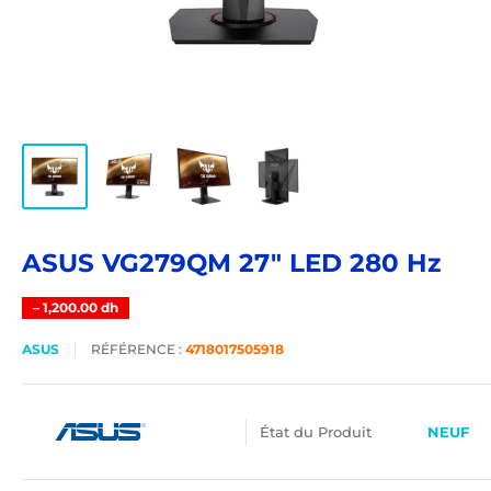
ASUS VG279QM 27" LED 280 Hz
–
1,200.00 dh
ASUS
RÉFÉRENCE :
4718017505918
État du Produit
NEUF