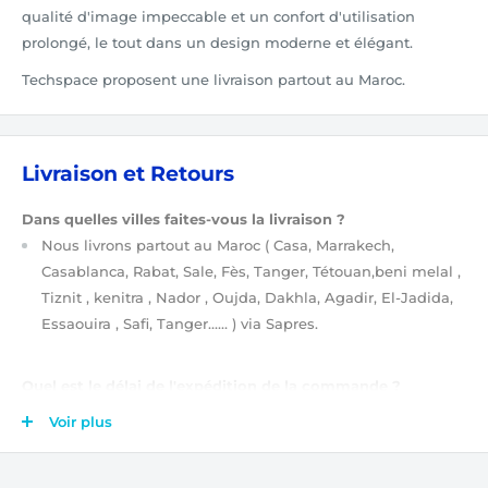
qualité d'image impeccable et un confort d'utilisation
prolongé, le tout dans un design moderne et élégant.
Techspace proposent une livraison partout au Maroc.
Livraison et Retours
Dans quelles villes faites-vous la livraison ?
Nous livrons partout au Maroc
( Casa, Marrakech,
Casablanca, Rabat, Sale, Fès, Tanger, Tétouan,beni melal ,
Tiznit , kenitra , Nador , Oujda, Dakhla, Agadir, El-Jadida,
Essaouira , Safi, Tanger…… )
via Sapres.
Quel est le délai de l'expédition de la commande ?
Après validation de votre commande
(étapes de
Voir plus
validation de votre commande ?)
, elle est tout de suite
prise en charge par notre équipe. Ensuite, votre