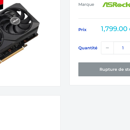
Marque
Prix
1,799.00
Prix
réduit
Quantité
Rupture de st