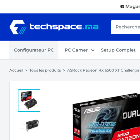
Passer
☎️ Maga
au
contenu
Techspace.ma
Configurateur PC
PC Gamer
Setup Complet
Accueil
Tous les produits
ASRock Radeon RX 6500 XT Challenger 