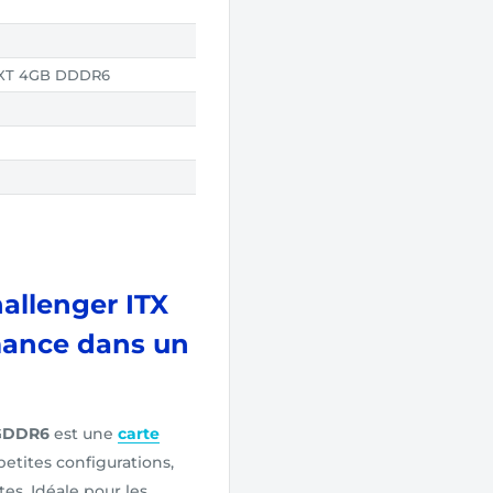
 XT 4GB DDDR6
allenger ITX
mance dans un
 GDDR6
est une
carte
tites configurations,
es. Idéale pour les