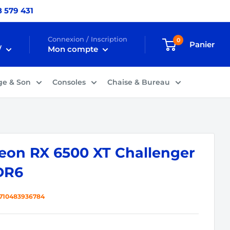
 579 431
Connexion / Inscription
0
Panier
/
Mon compte
ge & Son
Consoles
Chaise & Bureau
on RX 6500 XT Challenger
DR6
710483936784