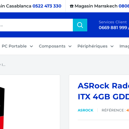
sin Casablanca
0522 473 330
☎️ Magasin Marrakech
0808
Services Client
0669 881 999 
PC Portable
Composants
Périphériques
Ima
I...
ASRock Rade
ITX 4GB GD
ASROCK
RÉFÉRENCE :
4