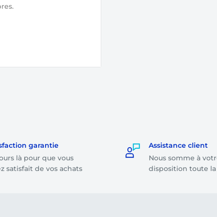
res.
lidation de votre
ge par notre équipe.
r même, soit le
ande dont le montant
sfaction garantie
Assistance client
ours là pour que vous
Nous somme à votr
on le montant total de
z satisfait de vos achats
disposition toute l
tours et remboursements)