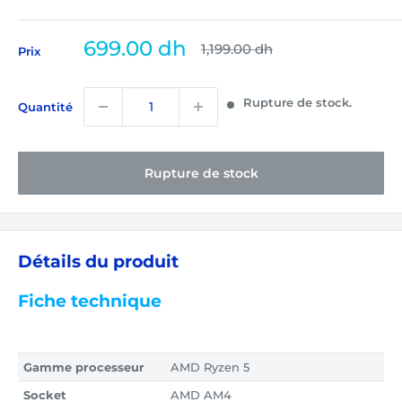
Prix
699.00 dh
Prix
1,199.00 dh
Prix
normal
réduit
Rupture de stock.
Quantité
Rupture de stock
Détails du produit
Fiche technique
Gamme processeur
AMD Ryzen 5
Socket
AMD AM4