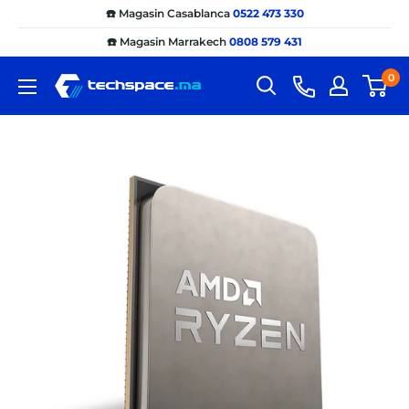
Passer
☎️ Magasin Casablanca
0522 473 330
au
☎️ Magasin Marrakech
0808 579 431
contenu
0
Techspace.ma