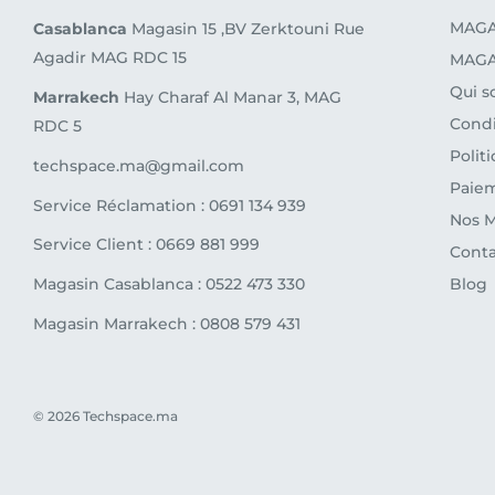
MAGA
Casablanca
Magasin 15 ,BV Zerktouni Rue
Agadir MAG RDC 15
MAGA
Qui 
Marrakech
Hay Charaf Al Manar 3, MAG
Condi
RDC 5
Polit
techspace.ma@gmail.com
Paiem
Service Réclamation : 0691 134 939
Nos 
Service Client : 0669 881 999
Conta
Magasin Casablanca : 0522 473 330
Blog
Magasin Marrakech : 0808 579 431
© 2026 Techspace.ma