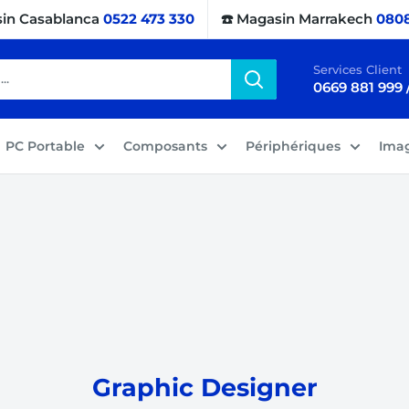
sin Casablanca
0522 473 330
☎️ Magasin Marrakech
0808
Services Client
0669 881 999 
PC Portable
Composants
Périphériques
Ima
Graphic Designer