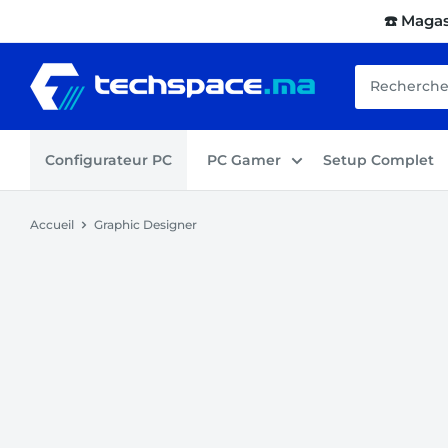
Passer
☎️ Maga
au
contenu
Techspace.ma
Configurateur PC
PC Gamer
Setup Complet
Accueil
Graphic Designer