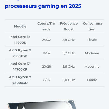
processeurs gaming en 2025
Cœurs/Thr
Fréquence
Consomma
Modèle
eads
Boost
tion
Intel Core i9-
24/32
5,8 GHz
Élevée
14900K
AMD Ryzen 9
16/32
5,7 GHz
Modérée
7950X3D
Intel Core i7-
20/28
5,6 GHz
Moyenne
14700KF
AMD Ryzen 7
8/16
5,0 GHz
Faible
7800X3D